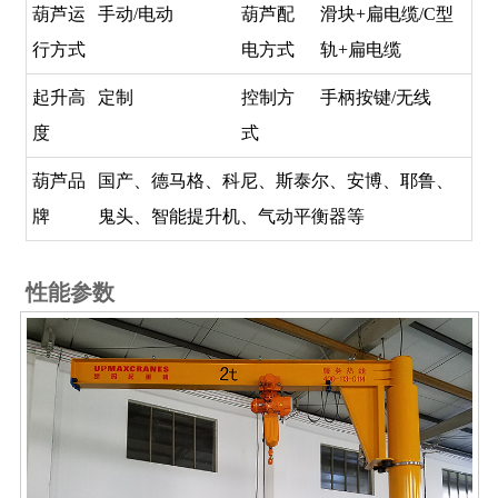
葫芦运
手动/电动
葫芦配
滑块+扁电缆/C型
行方式
电方式
轨+扁电缆
起升高
定制
控制方
手柄按键/无线
度
式
葫芦品
国产、德马格、科尼、斯泰尔、安博、耶鲁、
牌
鬼头、智能提升机、气动平衡器等
性能参数