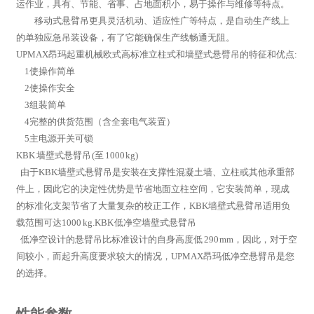
运作业，具有、节能、省事、占地面积小，易于操作与维修等特点。
移动式悬臂吊更具灵活机动、适应性广等特点，是自动生产线上
的单独应急吊装设备，有了它能确保生产线畅通无阻。
UPMAX昂玛起重机械欧式高标准立柱式和墙壁式悬臂吊的特征和优点:
1使操作简单
2使操作安全
3组装简单
4完整的供货范围（含全套电气装置）
5主电源开关可锁
KBK 墙壁式悬臂吊 (至 1000 kg)
由于KBK墙壁式悬臂吊是安装在支撑性混凝土墙、立柱或其他承重部
件上，因此它的决定性优势是节省地面立柱空间，它安装简单，现成
的标准化支架节省了大量复杂的校正工作，KBK墙壁式悬臂吊适用负
载范围可达1000 kg.KBK 低净空墙壁式悬臂吊
低净空设计的悬臂吊比标准设计的自身高度低 290 mm，因此，对于空
间较小，而起升高度要求较大的情况，UPMAX昂玛低净空悬臂吊是您
的选择。