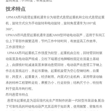
旋转角度：0-360度，带角度限位
技术特点
UPMAX昂玛悬臂起重机通常分为墙壁式悬臂起重机和立柱式悬臂起重
机，旋转方式分为手动旋转和电动旋转，旋转角度通常为180°或
360°。
UPMAX昂玛悬臂起重机通常选配AMH型环链电动葫芦，适用于车间工
位上下零部件频繁适用，节约工作中转时间，有效提高工作效率。
工作原理简介
UPMAX昂玛起重机工作强度为轻型，起重机由立柱，回转臂回转驱
动装置及电动葫芦组成，立柱下端通过地脚螺栓固定在混凝土基础
上，由摆线针轮减速装置来驱动悬臂回转，电动葫芦在悬臂工字钢上
作左右直线运行，并起吊重物。起重机旋臂为空心型钢结构，自重
轻，跨度大，起重量大，经济耐用。内置式行走机构，采用带滚动轴
承的特种工程塑料走轮，摩擦力小，行走轻快；结构尺寸小，特别有
利于提高吊钩行程。
昂玛悬臂吊特点
悬臂吊起重机是为适应现代化生产而制作的新一代轻型吊装设备,配合
了可靠性高的环链电动葫芦尤其适用于短距离，使用频繁，密集性吊