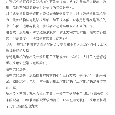
此种结构的特点是臂到地面的有效高度高，从而起升高度比较高，适
用于低矮车间或者较高起升高度的悬臂起重机。
斜拉式悬臂是指悬臂用方管或者槽钢斜拉固定，以加强悬臂起重机受
力。此种结构特点是结构简单，加工成本低，缺点是悬臂在起重机的
中上部位，适用与较高厂房或者对起升高度要求不高的厂房。
组合式一般是用KBK轨道做成悬臂，臂上方用方管焊接，结构类斜拉
式，但是高度利用率臂斜拉式高，结构轻巧。
说明：每种结构都有各自的优缺点，需要根据实际现场的条件，工况
选择悬臂的类型。
悬臂起重机的结构梁一般采用工字钢或者KBK轨道，大吨位的悬臂起
重机采用箱型梁（包厢梁）。
结构梁的选择
结构梁的选择一般根据客户要求的小车运行方式，手动小车一般采用
采用KBK结构，电动小车一般采用工字钢结构（工字钢结构易安装电
动小车）
结构梁的不同，配电方式也不同，一般工字钢配电用C型轨+扁电缆+滑
车的配电。KBK轨道的配置较为简单，成本也相对较低。采用塑料滑
车+扁电缆的配电方式