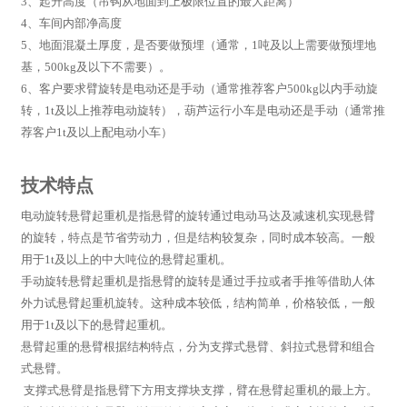
3、起升高度（吊钩从地面到上极限位置的最大距离）
4、车间内部净高度
5、地面混凝土厚度，是否要做预埋（通常，1吨及以上需要做预埋地
基，500kg及以下不需要）。
6、客户要求臂旋转是电动还是手动（通常推荐客户500kg以内手动旋
转，1t及以上推荐电动旋转），葫芦运行小车是电动还是手动（通常推
荐客户1t及以上配电动小车）
技术特点
电动旋转悬臂起重机是指悬臂的旋转通过电动马达及减速机实现悬臂
的旋转，特点是节省劳动力，但是结构较复杂，同时成本较高。一般
用于1t及以上的中大吨位的悬臂起重机。
手动旋转悬臂起重机是指悬臂的旋转是通过手拉或者手推等借助人体
外力试悬臂起重机旋转。这种成本较低，结构简单，价格较低，一般
用于1t及以下的悬臂起重机。
悬臂起重的悬臂根据结构特点，分为支撑式悬臂、斜拉式悬臂和组合
式悬臂。
支撑式悬臂是指悬臂下方用支撑块支撑，臂在悬臂起重机的最上方。